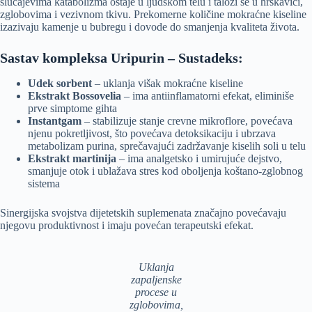
slučajevima katabolizma ostaje u ljudskom telu i taloži se u hrskavici,
zglobovima i vezivnom tkivu. Prekomerne količine mokraćne kiseline
izazivaju kamenje u bubregu i dovode do smanjenja kvaliteta života.
Sastav kompleksa Uripurin – Sustadeks:
Udek sorbent
– uklanja višak mokraćne kiseline
Ekstrakt Bossovelia
– ima antiinflamatorni efekat, eliminiše
prve simptome gihta
Instantgam
– stabilizuje stanje crevne mikroflore, povećava
njenu pokretljivost, što povećava detoksikaciju i ubrzava
metabolizam purina, sprečavajući zadržavanje kiselih soli u telu
Ekstrakt martinija
– ima analgetsko i umirujuće dejstvo,
smanjuje otok i ublažava stres kod oboljenja koštano-zglobnog
sistema
Sinergijska svojstva dijetetskih suplemenata značajno povećavaju
njegovu produktivnost i imaju povećan terapeutski efekat.
Uklanja
zapaljenske
procese u
zglobovima,