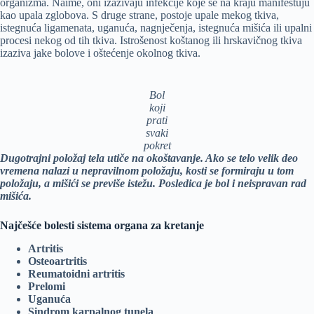
organizma. Naime, oni izazivaju infekcije koje se na kraju manifestuju
kao upala zglobova. S druge strane, postoje upale mekog tkiva,
istegnuća ligamenata, uganuća, nagnječenja, istegnuća mišića ili upalni
procesi nekog od tih tkiva. Istrošenost koštanog ili hrskavičnog tkiva
izaziva jake bolove i oštećenje okolnog tkiva.
Bol
koji
prati
svaki
pokret
Dugotrajni položaj tela utiče na okoštavanje. Ako se telo velik deo
vremena nalazi u nepravilnom položaju, kosti se formiraju u tom
položaju, a mišići se previše istežu. Posledica je bol i neispravan rad
mišića.
Najčešće bolesti sistema organa za kretanje
Artritis
Osteoartritis
Reumatoidni artritis
Prelomi
Uganuća
Sindrom karpalnog tunela