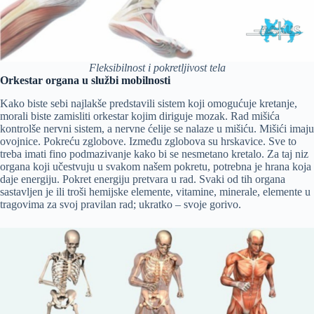
Fleksibilnost i pokretljivost tela
Orkestar organa u službi mobilnosti
Kako biste sebi najlakše predstavili sistem koji omogućuje kretanje,
morali biste zamisliti orkestar kojim diriguje mozak. Rad mišića
kontrolše nervni sistem, a nervne ćelije se nalaze u mišiću. Mišići imaju
ovojnice. Pokreću zglobove. Između zglobova su hrskavice. Sve to
treba imati fino podmazivanje kako bi se nesmetano kretalo. Za taj niz
organa koji učestvuju u svakom našem pokretu, potrebna je hrana koja
daje energiju. Pokret energiju pretvara u rad. Svaki od tih organa
sastavljen je ili troši hemijske elemente, vitamine, minerale, elemente u
tragovima za svoj pravilan rad; ukratko – svoje gorivo.