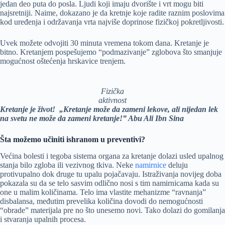
jedan deo puta do posla. Ljudi koji imaju dvorište i vrt mogu biti
najsretniji. Naime, dokazano je da kretnje koje radite raznim poslovima
kod uređenja i održavanja vrta najviše doprinose fizičkoj pokretljivosti.
Uvek možete odvojiti 30 minuta vremena tokom dana. Kretanje je
bitno. Kretanjem pospešujemo “podmazivanje” zglobova što smanjuje
mogućnost oštećenja hrskavice trenjem.
Fizička
aktivnost
Kretanje je život! „Kretanje može da zameni lekove, ali nijedan lek
na svetu ne može da zameni kretanje!” Abu Ali Ibn Sina
Šta možemo učiniti ishranom u preventivi?
Većina bolesti i tegoba sistema organa za kretanje dolazi usled upalnog
stanja bilo zgloba ili vezivnog tkiva. Neke
namirnice
deluju
protivupalno dok druge tu upalu pojačavaju. Istraživanja novijeg doba
pokazala su da se telo sasvim odlično nosi s tim namirnicama kada su
one u malim količinama. Telo ima vlastite mehanizme “ravnanja”
disbalansa, međutim prevelika količina dovodi do nemogućnosti
“obrade” materijala pre no što unesemo novi. Tako dolazi do gomilanja
i stvaranja upalnih procesa.