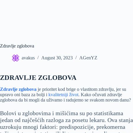
Zdravlje zglobova
avakus
August 30, 2023
AGenYZ
ZDRAVLJE ZGLOBOVA
Zdravlje zglobova
je prioritet kod brige o vlastitom zdravlju, jer su
upravo oni baza za bolji i
kvalitetniji život
. Kako očuvati zdravlje
zglobova da bi mogli da uživamo i radujemo se svakom novom danu?
Bolovi u zglobovima i mišićima su po statistikama
jedan od najčešćih razloga za posetu lekaru. Ova stanja
uzrokuju mnogi faktori: predispozicije, prekomerna