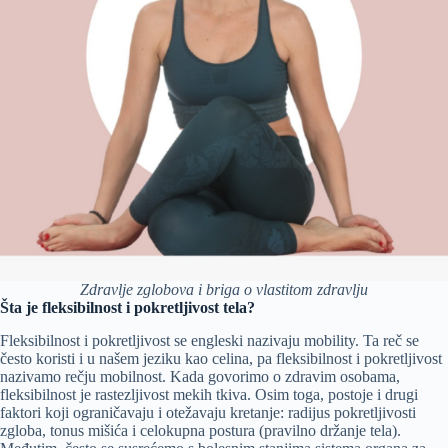
Zdravlje zglobova i briga o vlastitom zdravlju
Šta je fleksibilnost i pokretljivost tela?
Fleksibilnost i pokretljivost se engleski nazivaju mobility. Ta reč se
često koristi i u našem jeziku kao celina, pa fleksibilnost i pokretljivost
nazivamo rečju mobilnost. Kada govorimo o zdravim osobama,
fleksibilnost je rastezljivost mekih tkiva. Osim toga, postoje i drugi
faktori koji ograničavaju i otežavaju kretanje: radijus pokretljivosti
zgloba, tonus mišića i celokupna postura (pravilno držanje tela).