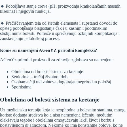
🔸
Poboljšava stanje creva (pH, proizvodnja kratkolančanih masnih
kiselina) i njegovih funkcija.
🔸
Prečišćavanjem tela od štetnih elemenata i supstanci dovodi do
opšteg poboljšanja blagostanja čak i u kasnim i poodmaklim
stadijumima bolesti. Pomaže u sprečavanju ozbiljnih komplikacija i
zaustavljanju patološkog procesa.
Kome su namenjeni AGenYZ prirodni kompleksi?
AGenYz prirodni proizvodi za zdravlje zglobova su namenjeni:
Obolelima od bolesti sistema za kretanje
Seniorima – trećoj životnoj dobi
Osobama čiji rad zahteva dugotrajan neprirodan položaj
Sportistima
Obolelima od bolesti sistema za kretanje
Uz medicinsku terapiju koja je neophodna u bolesnim stanjima, mnogi
koriste dodatna sredstva koja nisu namenjena lečenju, međutim
olakšavaju tegobe i obolelima omogućavaju lakši život i borbu s
postavljenom dijagnozom. Nekome ko ima konstantne bolove, ko ne