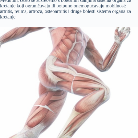
Međutim, često se susrećemo s bolesnim stanjima sistema organa za
kretanje koji ograničavaju ili potpuno onemogućavaju mobilnost:
artritis, reuma, artroza, osteoartritis i druge bolesti sistema organa za
kretanje.