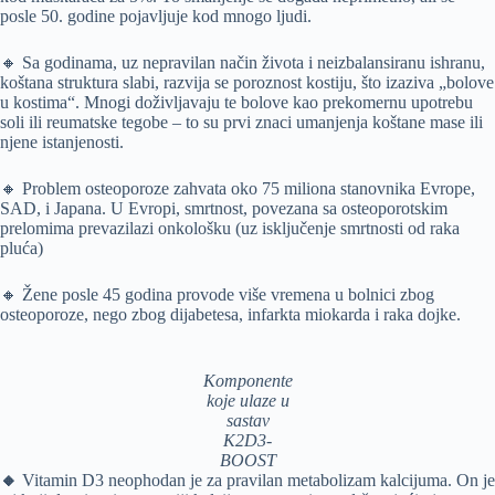
posle 50. godine pojavljuje kod mnogo ljudi.
🔸 Sa godinama, uz nepravilan način života i neizbalansiranu ishranu,
koštana struktura slabi, razvija se poroznost kostiju, što izaziva „bolove
u kostima“. Mnogi doživljavaju te bolove kao prekomernu upotrebu
soli ili reumatske tegobe – to su prvi znaci umanjenja koštane mase ili
njene istanjenosti.
🔸 Problem osteoporoze zahvata oko 75 miliona stanovnika Evrope,
SAD, i Japana. U Evropi, smrtnost, povezana sa osteoporotskim
prelomima prevazilazi onkološku (uz isključenje smrtnosti od raka
pluća)
🔸 Žene posle 45 godina provode više vremena u bolnici zbog
osteoporoze, nego zbog dijabetesa, infarkta miokarda i raka dojke.
Komponente
koje ulaze u
sastav
K2D3-
BOOST
🔸
Vitamin D3 neophodan je za pravilan metabolizam kalcijuma. On je