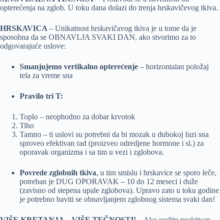
opterećenja na zglob. U toku dana dolazi do trenja hrskavičevog tkiva.
️HRSKAVICA
– Unikatnost hrskavičavog tkiva je u tome da je
sposobna da se OBNAVLJA SVAKI DAN, ako stvorimo za to
odgovarajuće uslove:
Smanjujemo vertikalno opterećenje
– horizontalan položaj
tela za vreme sna
Pravilo tri T:
Toplo – neophodno za dobar krvotok
Tiho
Tamno – ti uslovi su potrebni da bi mozak u dubokoj fazi sna
sproveo efektivan rad (proizveo odredjene hormone i sl.) za
oporavak organizma i sa tim u vezi i zglobova.
Povrede zglobnih tkiva
, u tim smislu i hrskavice se sporo leče,
potreban je DUG OPORAVAK – 10 do 12 meseci i duže
(zavisno od stepena upale zglobova). Upravo zato u toku godine
je potrebno baviti se obnavljanjem zglobnog sistema svaki dan!
VIŠE KRETANJA – VIŠE TEČNOSTI!
– Ako vodite neaktivan