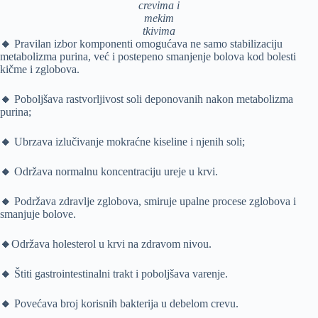
crevima i
mekim
tkivima
🔸
Pravilan izbor komponenti omogućava ne samo stabilizaciju
metabolizma purina, već i postepeno smanjenje bolova kod bolesti
kičme i zglobova.
🔸
Poboljšava rastvorljivost soli deponovanih nakon metabolizma
purina;
🔸
Ubrzava izlučivanje mokraćne kiseline i njenih soli;
🔸
Održava normalnu koncentraciju ureje u krvi.
🔸
Podržava zdravlje zglobova, smiruje upalne procese zglobova i
smanjuje bolove.
🔸
Održava holesterol u krvi na zdravom nivou.
🔸
Štiti gastrointestinalni trakt i poboljšava varenje.
🔸
Povećava broj korisnih bakterija u debelom crevu.