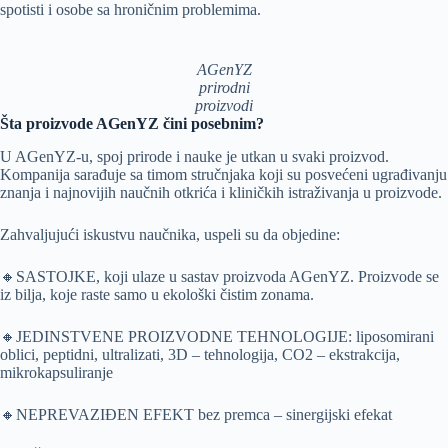
spotisti i osobe sa hroničnim problemima.
AGenYZ
prirodni
proizvodi
Šta proizvode AGenYZ čini posebnim?
U AGenYZ-u, spoj prirode i nauke je utkan u svaki proizvod.
Kompanija sarađuje sa timom stručnjaka koji su posvećeni ugrađivanju
znanja i najnovijih naučnih otkrića i kliničkih istraživanja u proizvode.
Zahvaljujući iskustvu naučnika, uspeli su da objedine:
🔸SASTOJKE, koji ulaze u sastav proizvoda AGenYZ. Proizvode se
iz bilja, koje raste samo u ekološki čistim zonama.
🔸JEDINSTVENE PROIZVODNE TEHNOLOGIJE: liposomirani
oblici, peptidni, ultralizati, 3D – tehnologija, CO2 – ekstrakcija,
mikrokapsuliranje
🔸NEPREVAZIĐEN EFEKT bez premca – sinergijski efekat