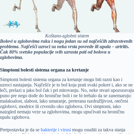
Koštano-zglobni sistem
Bolovi u zglobovima ruku i nogu jedan su od najčešćih zdravstvenih
problema. Najčešći uzroci su neka vrsta povrede ili upala – artritis.
Čak 80% svetske populacije svih uzrasta pati od bolova u
zglobovima.
Simptomi bolesti sistema organa za kretanje
Simptomi bolesti sistema organa za kretanje mogu biti razni kao i
uzroci nastajanja. Najčešće je to bol koja prati svaki pokret i, ako se ne
leči, prelazi u jaku bol čak i pri mirovanju. No, neke stvari upozoravaju
puno pre nego dođe do hronične boli i ne bi trebalo da se zanemaruju:
malaksalost, slabost, lako umaranje, preterana razdražljivost, otečeni
zglobovi, modrice ili crvenilo oko zglobova. Ovi simptomi, iako
naizgled nemaju veze sa zglobovima, mogu upućivati na hroničnu
upalu zglobova.
Pretpostavka je da se
bakterije i virusi
mogu osuditi za takva stanja