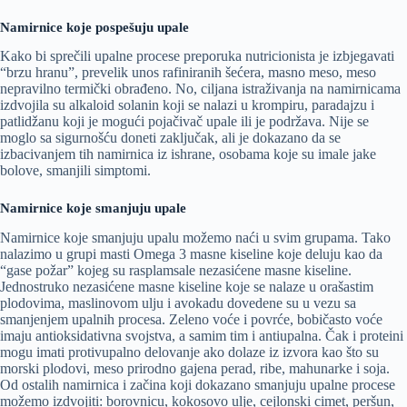
Namirnice koje pospešuju upale
Kako bi sprečili upalne procese preporuka nutricionista je izbjegavati
“brzu hranu”, prevelik unos rafiniranih šećera, masno meso, meso
nepravilno termički obrađeno. No, ciljana istraživanja na namirnicama
izdvojila su alkaloid solanin koji se nalazi u krompiru, paradajzu i
patlidžanu koji je mogući pojačivač upale ili je podržava. Nije se
moglo sa sigurnošću doneti zaključak, ali je dokazano da se
izbacivanjem tih namirnica iz ishrane, osobama koje su imale jake
bolove, smanjili simptomi.
Namirnice koje smanjuju upale
Namirnice koje smanjuju upalu možemo naći u svim grupama. Tako
nalazimo u grupi masti Omega 3 masne kiseline koje deluju kao da
“gase požar” kojeg su rasplamsale nezasićene masne kiseline.
Jednostruko nezasićene masne kiseline koje se nalaze u orašastim
plodovima, maslinovom ulju i avokadu dovedene su u vezu sa
smanjenjem upalnih procesa. Zeleno voće i povrće, bobičasto voće
imaju antioksidativna svojstva, a samim tim i antiupalna. Čak i proteini
mogu imati protivupalno delovanje ako dolaze iz izvora kao što su
morski plodovi, meso prirodno gajena perad, ribe, mahunarke i soja.
Od ostalih namirnica i začina koji dokazano smanjuju upalne procese
možemo izdvojiti: borovnicu, kokosovo ulje, cejlonski cimet, peršun,