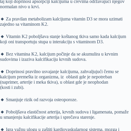
taj koji doprinosi apsorpciji kalcijuma u crevima održavajući njegov
normalan nivo u krvi.
🔸
Za pravilan metabolizam kalcijuma vitamin D3 se mora uzimati
zajedno sa vitaminom K2.
🔸
Vitamin K2 poboljšava stanje koštanog tkiva samo kada kalcijum
koji oni transportuju stupa u interakciju s vitaminom D3.
🔸
Bez vitamina K2, kalcijum počinje da se akumulira u krvnim
sudovima i izaziva kalcifikaciju krvnih sudova.
🔸
Doprinosi pravilno usvajanje kalcijuma, zahvaljujući čemu se
kalcijum premešta iz organizma, iz oblasti gde je nepotreban
(naprimer, arterije i meka tkiva), u oblast gde je neophodan
(kosti i zubi).
🔸
Smanjuje rizik od razvoja osteoporoze.
🔸
Poboljšava elastičnost arterija, krvnih sudova i ligamenata, pomaže
u smanjenju kalcifikacije arterija i sprečava starenje.
🔸
Igra važnu ulogu u zaštiti kardiovaskularnog sistema, mozga i