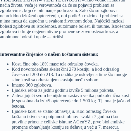
način života, veća je verovatnoća da će se pojaviti problemi sa
zglobovima, koji će biti manje podmazani. Zato što su zglobovi
neprekidno izloženi opterećenju, oni podležu rizicima i problemi sa
njima mogu da započnu u svakom životnom dobu. Najčešći razlozi
bolesti zglobova su istrošenost, autoimune bolesti ili traume. Istrošenost
zglobova i druge degenerativne promene se zovu osteoartroze, a
autoimune bolesti i upale – artritisi.
Interesantne činjenice o našem koštanom sistemu:
Kosti čine oko 18% mase tela odraslog čoveka.
Kod novorođenčeta skelet čini 270 kostiju, a kod odraslog
čoveka od 200 do 213. Ta razlika je uslovljena time što mnoge
sitne kosti sa odrastanjem srastaju među sobom.
Imamo 360 zglobova.
Ljudska rebra za jednu godinu izvrše 5 miliona pokreta.
Zahvaljujući svom hemijskom sastavu velika podkolenična kost
je sposobna da izdrži opterećenje do 1.500 kg. Tj. ona je jača od
betona.
Ljudske kosti se stalno obnavljaju. Kod odraslog čoveka
koštano tkivo se u potpunosti obnovi svakih 7 godina (kod
pravilne primene ćelijske ishrane AGenYZ, prve biohemijske
promene obnavljanja kostiju se dešavaju već u 7. mesecu).