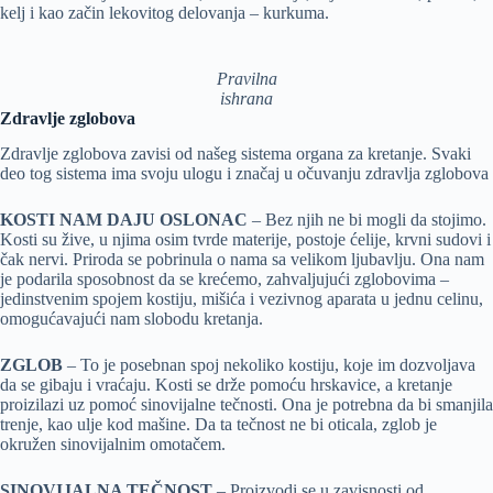
kelj i kao začin lekovitog delovanja – kurkuma.
Pravilna
ishrana
Zdravlje zglobova
Zdravlje zglobova zavisi od našeg sistema organa za kretanje. Svaki
deo tog sistema ima svoju ulogu i značaj u očuvanju zdravlja zglobova
KOSTI NAM DAJU OSLONAC
– Bez njih ne bi mogli da stojimo.
Kosti su žive, u njima osim tvrde materije, postoje ćelije, krvni sudovi i
čak nervi. Priroda se pobrinula o nama sa velikom ljubavlju. Ona nam
je podarila sposobnost da se krećemo, zahvaljujući zglobovima –
jedinstvenim spojem kostiju, mišića i vezivnog aparata u jednu celinu,
omogućavajući nam slobodu kretanja.
ZGLOB
– To je posebnan spoj nekoliko kostiju, koje im dozvoljava
da se gibaju i vraćaju. Kosti se drže pomoću hrskavice, a kretanje
proizilazi uz pomoć sinovijalne tečnosti. Ona je potrebna da bi smanjila
trenje, kao ulje kod mašine. Da ta tečnost ne bi oticala, zglob je
okružen sinovijalnim omotačem.
SINOVIJALNA TEČNOST
– Proizvodi se u zavisnosti od