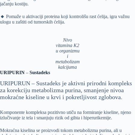
jačanju kostiju.
🔸
Pomaže u aktivaciji proteina koji kontrolišu rast ćelija, igra važnu
ulogu u zaštiti od tumorskih ćelija.
Nivo
vitamina K2
u organizmu
i
metabolizam
kalcijuma
URIPURIN
–
Sustadeks
URIPURUN – Sustadeks je aktivni prirodni kompleks
za korekciju metabolizma purina, smanjenje nivoa
mokraćne kiseline u krvi i pokretljivost zglobova.
Komponente kompleksa pozitivno utiču na formiranje kiseline, njeno
izlučivanje iz tela i smanjuju rizik od gihta i hiperurikemije.
Mokraćna kiselina se proizvodi tokom metabolizma purina, ali u