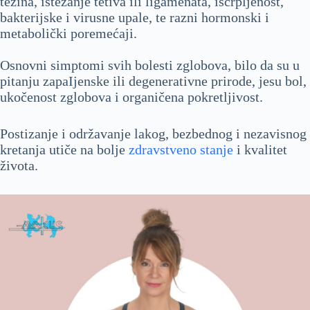
težina, istezanje tetiva ili ligamenata, iscrpljenost,
bakterijske i virusne upale, te razni hormonski i
metabolički poremećaji.
Osnovni simptomi svih bolesti zglobova, bilo da su u
pitanju zapaIjenske ili degenerativne prirode, jesu bol,
ukočenost zglobova i organičena pokretljivost.
Postizanje i održavanje lakog, bezbednog i nezavisnog
kretanja utiče na bolje
zdravstveno stanje
i kvalitet
života.