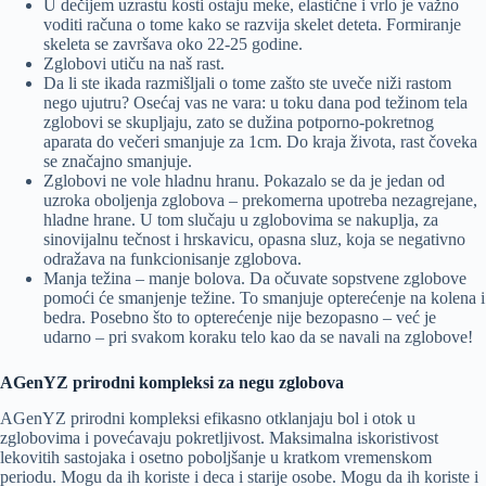
U dečijem uzrastu kosti ostaju meke, elastične i vrlo je važno
voditi računa o tome kako se razvija skelet deteta. Formiranje
skeleta se završava oko 22-25 godine.
Zglobovi utiču na naš rast.
Da li ste ikada razmišljali o tome zašto ste uveče niži rastom
nego ujutru? Osećaj vas ne vara: u toku dana pod težinom tela
zglobovi se skupljaju, zato se dužina potporno-pokretnog
aparata do večeri smanjuje za 1cm. Do kraja života, rast čoveka
se značajno smanjuje.
Zglobovi ne vole hladnu hranu. Pokazalo se da je jedan od
uzroka oboljenja zglobova – prekomerna upotreba nezagrejane,
hladne hrane. U tom slučaju u zglobovima se nakuplja, za
sinovijalnu tečnost i hrskavicu, opasna sluz, koja se negativno
odražava na funkcionisanje zglobova.
Manja težina – manje bolova. Da očuvate sopstvene zglobove
pomoći će smanjenje težine. To smanjuje opterećenje na kolena i
bedra. Posebno što to opterećenje nije bezopasno – već je
udarno – pri svakom koraku telo kao da se navali na zglobove!
AGenYZ prirodni kompleksi za negu zglobova
AGenYZ prirodni kompleksi efikasno otklanjaju bol i otok u
zglobovima i povećavaju pokretljivost. Maksimalna iskoristivost
lekovitih sastojaka i osetno poboljšanje u kratkom vremenskom
periodu. Mogu da ih koriste i deca i starije osobe. Mogu da ih koriste i