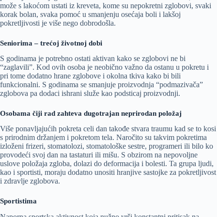
može s lakoćom ustati iz kreveta, kome su nepokretni zglobovi, svaki
korak bolan, svaka pomoć u smanjenju osećaja boli i lakšoj
pokretljivosti je više nego dobrodošla.
Seniorima – trećoj životnoj dobi
S godinama je potrebno ostati aktivan kako se zglobovi ne bi
“zaglavili”. Kod ovih osoba je neobično važno da ostanu u pokretu i
pri tome dodatno hrane zglobove i okolna tkiva kako bi bili
funkcionalni. S godinama se smanjuje proizvodnja “podmazivača”
zglobova pa dodaci ishrani služe kao podsticaj proizvodnji.
Osobama čiji rad zahteva dugotrajan neprirodan položaj
Više ponavljajućih pokreta celi dan takođe stvara traumu kad se to kosi
s prirodnim držanjem i pokretom tela. Naročito su takvim pokretima
izloženi frizeri, stomatolozi, stomatološke sestre, programeri ili bilo ko
provodeći svoj dan na tastaturi ili mišu. S obzirom na nepovoljne
uslove položaja zgloba, dolazi do deformacija i bolesti. Ta grupa ljudi,
kao i sportisti, moraju dodatno unositi hranjive sastojke za pokretljivost
i zdravlje zglobova.
Sportistima
Naporna sportska aktivnost koja nužno vrši konstantni pritisak na