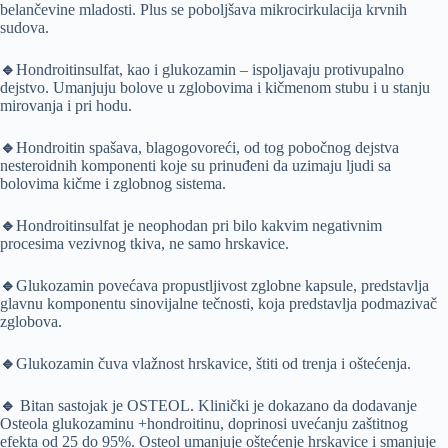
belančevine mladosti. Plus se poboljšava mikrocirkulacija krvnih
sudova.
🔹
Hondroitinsulfat, kao i glukozamin – ispoljavaju protivupalno
dejstvo. Umanjuju bolove u zglobovima i kičmenom stubu i u stanju
mirovanja i pri hodu.
🔹
Hondroitin spašava, blagogovoreći, od tog pobočnog dejstva
nesteroidnih komponenti koje su prinuđeni da uzimaju ljudi sa
bolovima kičme i zglobnog sistema.
🔹
Hondroitinsulfat je neophodan pri bilo kakvim negativnim
procesima vezivnog tkiva, ne samo hrskavice.
🔹
Glukozamin povećava propustljivost zglobne kapsule, predstavlja
glavnu komponentu sinovijalne tečnosti, koja predstavlja podmazivač
zglobova.
🔹
Glukozamin čuva vlažnost hrskavice, štiti od trenja i oštećenja.
🔹
Bitan sastojak je OSTEOL. Klinički je dokazano da dodavanje
Osteola glukozaminu +hondroitinu, doprinosi uvećanju zaštitnog
efekta od 25 do 95%. Osteol umanjuje oštećenje hrskavice i smanjuje