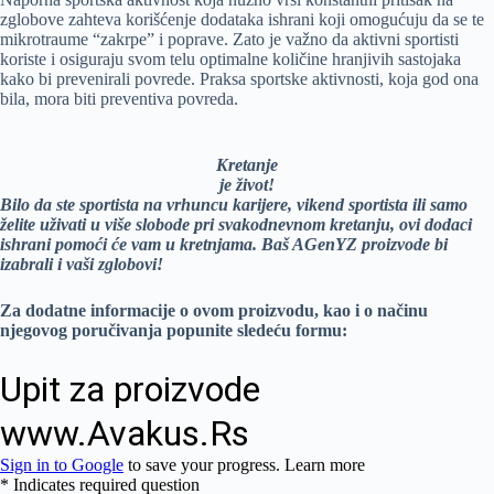
zglobove zahteva korišćenje dodataka ishrani koji omogućuju da se te
mikrotraume “zakrpe” i poprave. Zato je važno da aktivni sportisti
koriste i osiguraju svom telu optimalne količine hranjivih sastojaka
kako bi prevenirali povrede. Praksa sportske aktivnosti, koja god ona
bila, mora biti preventiva povreda.
Kretanje
je život
!
Bilo da ste sportista na vrhuncu karijere, vikend sportista ili samo
želite uživati u više slobode pri svakodnevnom kretanju, ovi dodaci
ishrani pomoći će vam u kretnjama. Baš AGenYZ proizvode bi
izabrali i vaši zglobovi!
Za dodatne informacije o ovom proizvodu, kao i o načinu
njegovog poručivanja popunite sledeću
formu
: