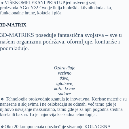
🔸VIŠEKOMPLEKSNI PRISTUP jedinstvenoj seriji
proizvoda AGenYZ! Ovo je linija biološki aktivnih dodataka,
funkcionalne hrane, koktela i pića.
3D-MATRIX
3D-MATRIKS poseduje fantastična svojstva – sve u
našem organizmu podržava, oformljuje, konturiše i
podmlađuje.
Ozdravljuje
vezivno
tkivo,
zglobove,
kožu, krvne
sudove
🔹
Tehnologija proizvodnje granula je inovativna. Korisne materije su
nanesene u slojevima i ne oslobađaju se odmah, već tamo gde je
njihovo usvajanje maksimalno, tamo gde je za njih pogodna sredina –
kisela ili bazna. To je najnovija kaskadna tehnologija.
🔹
Oko 20 komponenata obezbeđuje stvaranje KOLAGENA –