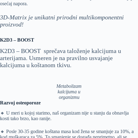
osećaj napora.
3D-Matrix je unikatni prirodni multikomponentni
proizvod!
K2D3 – BOOST
K2D3 – BOOST sprečava taloženje kalcijuma u
arterijama. Usmeren je na pravilno usvajanje
kalcijuma u koštanom tkivu.
Metabolizam
kalcijuma u
organizmu
Razvoj osteoporoze
🔸 U meri u kojoj starimo, naš organizam nije u stanju da obnavlja
kosti tako brzo, kao ranije.
🔸 Posle 30-35 godine koštana masa kod žena se smanjuje za 10%, a
kod muškaraca za 5%. To smanjenje se događa neprimetno, ali se