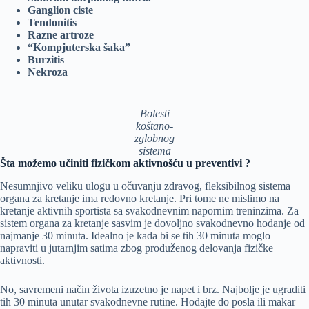
Ganglion ciste
Tendonitis
Razne artroze
“Kompjuterska šaka”
Burzitis
Nekroza
Bolesti
koštano-
zglobnog
sistema
Šta možemo učiniti fizičkom aktivnošću u preventivi ?
Nesumnjivo veliku ulogu u očuvanju zdravog, fleksibilnog sistema
organa za kretanje ima redovno kretanje. Pri tome ne mislimo na
kretanje aktivnih sportista sa svakodnevnim napornim treninzima. Za
sistem organa za kretanje sasvim je dovoljno svakodnevno hodanje od
najmanje 30 minuta. Idealno je kada bi se tih 30 minuta moglo
napraviti u jutarnjim satima zbog produženog delovanja fizičke
aktivnosti.
No, savremeni način života izuzetno je napet i brz. Najbolje je ugraditi
tih 30 minuta unutar svakodnevne rutine. Hodajte do posla ili makar