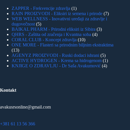
ZAPPER - Frekvencije zdravlja
1
RAIN PROIZVODI - Eliksiri iz semena i prirode
7
WEB WELLNESS - Inovativni uređaji za zdravlje i
dugovečnost
5
BAIKAL PHARM - Prirodni eliksiri iz Sibira
3
QHRS - Zaštita od zračenja i Kvantna soba
4
CORAL CLUB - Koncept zdravlja
10
ONE MORE - Flasteri sa prirodnim biljnim ekstraktima
13
AGENYZ PROIZVODI - Ruski dodaci ishrani
5
ACTIVE HYDROGEN - Krema sa hidrogenom
1
KNJIGE O ZDRAVLJU - Dr Saša Avakumović
4
Kontakt
avakusrsonline@gmail.com
+381 61 13 56 366