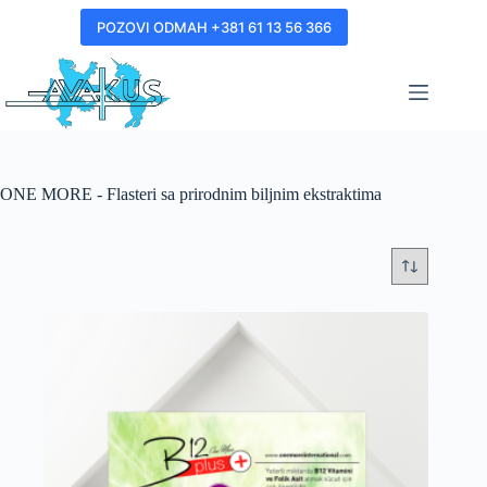
POZOVI ODMAH +381 61 13 56 366
ONE MORE - Flasteri sa prirodnim biljnim ekstraktima