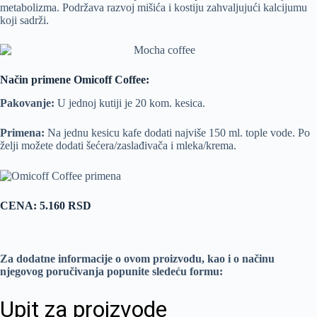
metabolizma. Podržava razvoj mišića i kostiju zahvaljujući kalcijumu
koji sadrži.
Način primene Omicoff Coffee:
Pakovanje:
U jednoj kutiji je 20 kom. kesica.
Primena:
Na jednu kesicu kafe dodati
najviše 150 ml. tople vode. Po
želji možete dodati šećera/zaslađivača i mleka/krema.
CENA: 5.160 RSD
Za dodatne informacije o ovom proizvodu, kao i o načinu
njegovog poručivanja popunite sledeću formu: