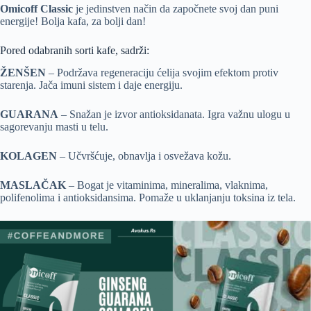
Omicoff Classic
je jedinstven način da započnete svoj dan puni
energije! Bolja kafa, za bolji dan!
Pored odabranih sorti kafe, sadrži:
ŽENŠEN
– Podržava regeneraciju ćelija svojim efektom protiv
starenja. Jača imuni sistem i daje energiju.
GUARANA
– Snažan je izvor antioksidanata. Igra važnu ulogu u
sagorevanju masti u telu.
KOLAGEN
– Učvršćuje, obnavlja i osvežava kožu.
MASLAČAK
– Bogat je vitaminima, mineralima, vlaknima,
polifenolima i antioksidansima. Pomaže u uklanjanju toksina iz tela.