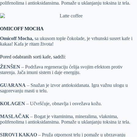
polifenolima i antioksidansima. Pomaže u uklanjanju toksina iz tela.
OMICOFF MOCHA
Omicoff Mocha,
sa ukusom tople čokolade, je vrhunski susret kafe i
kakaa! Kafa je ritam života!
Pored odabranih sorti kafe, sadrži:
ŽENŠEN
– Podržava regeneraciju ćelija svojim efektom protiv
starenja. Jača imuni sistem i daje energiju.
GUARANA
– Snažan je izvor antioksidanata. Igra važnu ulogu u
sagorevanju masti u telu.
KOLAGEN
– Učvršćuje, obnavlja i osvežava kožu.
MASLAČAK
– Bogat je vitaminima, mineralima, vlaknima,
polifenolima i antioksidansima. Pomaže u uklanjanju toksina iz tela.
SIROVI KAKAO
– Pruža otpornost telu i pomaže u ubrzavanju