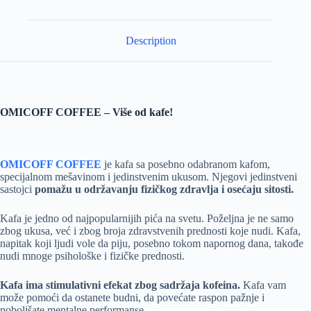
Description
OMICOFF COFFEE – Više od kafe!
OMICOFF COFFEE
je kafa sa posebno odabranom kafom,
specijalnom mešavinom i jedinstvenim ukusom. Njegovi jedinstveni
sastojci
pomažu u održavanju fizičkog zdravlja i osećaju sitosti.
Kafa je jedno od najpopularnijih pića na svetu. Poželjna je ne samo
zbog ukusa, već i zbog broja zdravstvenih prednosti koje nudi. Kafa,
napitak koji ljudi vole da piju, posebno tokom napornog dana, takođe
nudi mnoge psihološke i fizičke prednosti.
Kafa ima stimulativni efekat zbog sadržaja kofeina.
Kafa vam
može pomoći da ostanete budni, da povećate raspon pažnje i
poboljšate mentalne performanse.