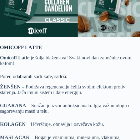
OMICOFF LATTE
Omicoff Latte
je šolja blaženstva! Svaki novi dan započnite ovom
kafom!
Pored odabranih sorti kafe, sadrži:
ŽENŠEN
– Podržava regeneraciju ćelija svojim efektom protiv
starenja. Jača imuni sistem i daje energiju.
GUARANA
– Snažan je izvor antioksidanata. Igra važnu ulogu u
sagorevanju masti u telu.
KOLAGEN
– Učvršćuje, obnavlja i osvežava kožu.
MASLAČAK
– Bogat je vitaminima, mineralima, vlaknima,