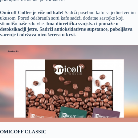
Omicoff Coffee je više od kafe!
Sadrži posebnu kafu sa jedinstvenim
ukusom. Pored odabranih sorti kafe sadrži dodatne sastojke koji
stimulišu naše zdravlje.
Ima diuretička svojstva i pomaže u
detoksikaciji jetre. Sadrži antioksidativne supstance, poboljšava
varenje i održava nivo šećera u krvi.
OMICOFF CLASSIC