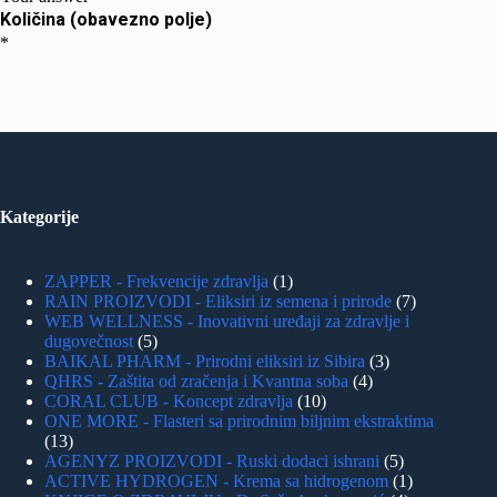
Kategorije
ZAPPER - Frekvencije zdravlja
1
RAIN PROIZVODI - Eliksiri iz semena i prirode
7
WEB WELLNESS - Inovativni uređaji za zdravlje i
dugovečnost
5
BAIKAL PHARM - Prirodni eliksiri iz Sibira
3
QHRS - Zaštita od zračenja i Kvantna soba
4
CORAL CLUB - Koncept zdravlja
10
ONE MORE - Flasteri sa prirodnim biljnim ekstraktima
13
AGENYZ PROIZVODI - Ruski dodaci ishrani
5
ACTIVE HYDROGEN - Krema sa hidrogenom
1