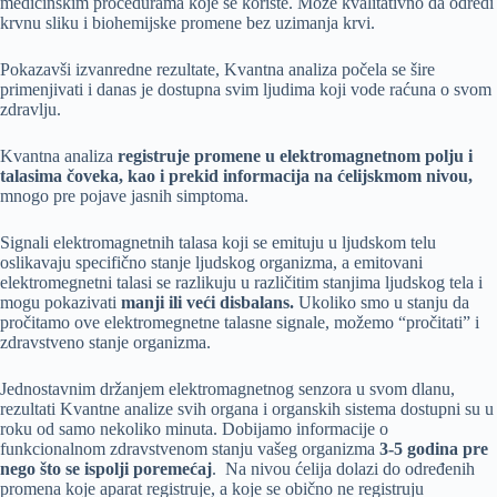
medicinskim procedurama koje se koriste. Može kvalitativno da odredi
krvnu sliku i biohemijske promene bez uzimanja krvi.
Pokazavši izvanredne rezultate, Kvantna analiza počela se šire
primenjivati i danas je dostupna svim ljudima koji vode raćuna o svom
zdravlju.
Kvantna analiza
registruje promene u elektromagnetnom polju i
talasima čoveka, kao i prekid informacija na ćelijskmom nivou,
mnogo pre pojave jasnih simptoma.
Signali elektromagnetnih talasa koji se emituju u ljudskom telu
oslikavaju specifično stanje ljudskog organizma, a emitovani
elektromegnetni talasi se razlikuju u različitim stanjima ljudskog tela i
mogu pokazivati
manji ili veći disbalans.
Ukoliko smo u stanju da
pročitamo ove elektromegnetne talasne signale, možemo “pročitati” i
zdravstveno stanje organizma.
Jednostavnim držanjem elektromagnetnog senzora u svom dlanu,
rezultati Kvantne analize svih organa i organskih sistema dostupni su u
roku od samo nekoliko minuta. Dobijamo informacije o
funkcionalnom zdravstvenom stanju vašeg organizma
3-5 godina pre
nego što se ispolji poremećaj
. Na nivou ćelija dolazi do određenih
promena koje aparat registruje, a koje se obično ne registruju