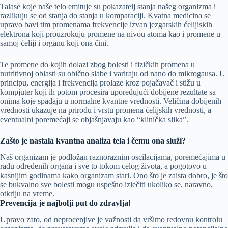
Talase koje naše telo emituje su pokazatelj stanja našeg organizma i
razlikuju se od stanja do stanja u komparaciji. Kvatna medicina se
upravo bavi tim promenama frekvencije izvan jezgarskih ćelijiskih
elektrona koji prouzrokuju promene na nivou atoma kao i promene u
samoj ćeliji i organu koji ona čini.
Te promene do kojih dolazi zbog bolesti i fizičkih promena u
nutritivnoj oblasti su obično slabe i variraju od nano do mikrogausa. U
principu, energija i frekvencija prolaze kroz pojačavač i stižu u
kompjuter koji ih potom procesira upoređujući dobijene rezultate sa
onima koje spadaju u normalne kvantne vrednosti. Veličina dobijenih
vrednosti ukazuje na prirodu i vrstu promena ćelijskih vrednosti, a
eventualni poremećaji se objašnjavaju kao “klinička slika”.
Zaš
to je nastala kvantna analiza tela i č
emu ona služi?
Naš organizam je podložan raznoraznim oscilacijama, poremećajima u
radu određenih organa i sve to tokom celog života, a pogotovo u
kasnijim godinama kako organizam stari. Ono što je zaista dobro, je što
se bukvalno sve bolesti mogu uspešno izlečiti ukoliko se, naravno,
otkriju na vreme.
Prevencija je najbolji put do zdravlja!
Upravo zato, od neprocenjive je važnosti da vršimo redovnu kontrolu