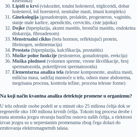
kiseonika)
Lipidi u krvi
(viskozitet, totalni holesterol, trigliceridi, dobar
holesterol, loš horesterol, neutralne masti, imuni kompleks)
Ginekologija
(gonadotropin, prolaktin, progesteron, vaginitis,
stanje male karlice, apendicitis, cervicitis, ciste jajnika)
Dojke
(hiperplazija, akutni mastitis, hronični mastitis, endokrina
diskarzija, fibroadenom)
Menstrualni ciklus
(beta hormon, reflektujući protein,
fibrinogen, sedimentacija)
Prostata
(hiperplazija, kalcifikacija, prostatitis)
Muške polne funkcije
(testosteron, gonadotropin, erekcija)
Muška plodnost
(volumen sperme, vreme likvifikacije, broj
spermatozoida, pokretljivost spermatozoida)
Elementarna analiza tela
(telesne komponente, analiza masti,
mišićna masa, sadržaj masnoće u telu, odnos mase abdonema,
inegrisana procena, kontrola težine, procena telesne forme)
Na koji način kvantna analiza detektuje promene u organizmu?
U telu odrasle osobe podeli se u minuti oko 25 miliona ćelija dok se
regeneriše oko 100 miliona krvnih ćelija. Tokom tog procesa deobe i
rasta atomska jezgra stvaraju bazičnu osnovu naših ćelija, a elektroni
izvan jezgra su u neprestanim promenama zbog čega dolazi do
emitovanja elektromagnetnih talasa.