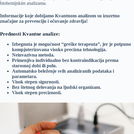
biohemijskim analizama.
Informacije koje dobijamo Kvantnom analizom su izuzetno
značajne za prevenciju i očuvanje zdravlja!
Prednosti Kvantne analize:
Izbegnuta je mogućnost “greške terapeuta”, jer je potpuno
kompjuterizovana visoko precizna tehnologija.
Neinvazivna metoda.
Primenjiva individualno bez kontraindikacija prema
starosnoj dobi ili polu.
Automatsko beleženje svih analiziranih podataka i
parametara.
Visok stepen sigurnosti.
Bez štetnog delovanja na ljudski organizam.
Visok stepen preciznosti.