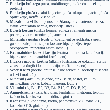
Funkciju bubrega
(urea, urobilinogen, mokraćna kiselina,
protein)
Funkciju pluća
(vitalni kapacitet pluća, ukupni kapacitet pluća,
opstrukcije, sadržaj kiseonika)
Mozak i nervi
(ishranjenost moždanog tkiva, arteroskleroza,
status kranijalnih nerava, memorija, stres)
Bolesti kostiju
(diskus hernija, adhezija ramenih mišića,
pokretljivost ekstremiteta, ligamenti)
Mineralna gustina kostiju
(koeficijent osteoklasta, stepen
gubitka kalcijuma, stepen koštane hiperplazije, stepen
osteoporoze, mineralni sastav kostiju)
Reumatoidne bolesti kostiju
(vratna i lumbalna kalcifikacija,
hiperostoza, reumatoidni koeficijent)
Indeks razvoja kostiju
(alkalna fosfataza, osteokalcin, status
zarastanja dugih i kratkih kostiju, epifizni prostor)
Šećer u krvi
(koeficijent insulinske sekrecije, koeficijent šecera
u krvi i mokraći)
Minerali
(kalcijum, gvožđe, cink, selen, fosfor, kalijum,
magnezijum, bakar, kobalt, mangan, jod…)
Vitamini
(A, B1, B2, B3, B6, B12, C, D3, E, K)
Aminokiseline
(lizin, triptofan, fenilalanin, metionin, treonin,
izoleucin, leucin, valin, histidin, arginin)
Koenzimi
(nikotinamid, biotin, pantotenska kis., folna kis.,
koenzim Q10, glutation)
Endokrini sistem
(štitna, paraštitna, nadbubrežna, hipofiza,