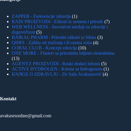
ZAPPER - Frekvencije zdravlja
1
RAIN PROIZVODI - Eliksiri iz semena i prirode
7
WEB WELLNESS - Inovativni uređaji za zdravlje i
dugovečnost
5
BAIKAL PHARM - Prirodni eliksiri iz Sibira
3
QHRS - Zaštita od zračenja i Kvantna soba
4
CORAL CLUB - Koncept zdravlja
10
ONE MORE - Flasteri sa prirodnim biljnim ekstraktima
13
AGENYZ PROIZVODI - Ruski dodaci ishrani
5
ACTIVE HYDROGEN - Krema sa hidrogenom
1
KNJIGE O ZDRAVLJU - Dr Saša Avakumović
4
Kontakt
avakusrsonline@gmail.com