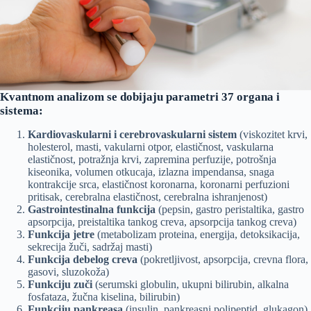
Kvantnom analizom se dobijaju parametri 37 organa i
sistema:
Kardiovaskularni i cerebrovaskularni sistem
(viskozitet krvi,
holesterol, masti, vakularni otpor, elastičnost, vaskularna
elastičnost, potražnja krvi, zapremina perfuzije, potrošnja
kiseonika, volumen otkucaja, izlazna impendansa, snaga
kontrakcije srca, elastičnost koronarna, koronarni perfuzioni
pritisak, cerebralna elastičnost, cerebralna ishranjenost)
Gastrointestinalna funkcija
(pepsin, gastro peristaltika, gastro
apsorpcija, preistaltika tankog creva, apsorpcija tankog creva)
Funkcija jetre
(metabolizam proteina, energija, detoksikacija,
sekrecija žuči, sadržaj masti)
Funkcija debelog creva
(pokretljivost, apsorpcija, crevna flora,
gasovi, sluzokoža)
Funkciju zuči
(serumski globulin, ukupni bilirubin, alkalna
fosfataza, žučna kiselina, bilirubin)
Funkciju pankreasa
(insulin, pankreasni polipeptid, glukagon)