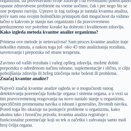
organizma, da proveravamo svoje zdravlje i da eventualno potencijalno
opasne zdravstvene probleme na vreme uočimo, čak i pre nego što se
one potpuno razviju. Upravo iz tog razloga je nastala kvantna analiza,
jerće nam ona svojim holističkim pristupom dati mogućnost da vidimo
tačno u kakvom je stanju nas organizam i da pravovremeno
preduzmemo sve potrebne korake ka dobrom i kvalitenom zdravlju.
Kako izgleda metoda kvantne analize organizma?
Primena ove metode je neinvazivna! Sam proces kvantne analize traje
nekoliko minuta, a nakon toga još oko 45 min analiziranja rezultata,
savetovanja i preporuka od strane terapeuta.
Zavisno od vaših rezultata i vašeg opšteg zdravlja, možete dobiti
preporuku o određenom načinu ishrane, suplementacije i slično, u cilju
poboljšanja zdravlja ili bržeg izlečenja neke bolesti ili problema.
Značaj kvantne analize?
Najveći značaj kvantne analize ogleda se u mogućnosti ranog
detektovanja poremećaja funkcije organa i sistema organa, a u vezi sa
tim pravovremenog reagovanja na novo nastalo stanje u organizmu,
specifičnim promenama navika u ishrani i generalno, životnih navika.
Pored toga što ukazuje na postojeće probleme u organizmu, kako
akutnu tako i hroničnu prirodu, kvantna analiza registruje i
funkcionalne poremećaje koji su tek u začetku i zahvataju samo mali
broj ćelija organa.