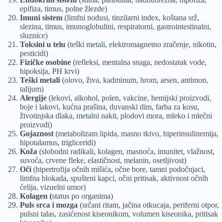
epifiza, timus, polne žlezde)
Imuni sistem
(limfni nodusi, tinzilarni index, koštana srž,
slezina, timus, imunoglobulini, respiratorni, gastrointestinalni,
sluznice)
Toksini u telu
(teški metali, elektromagnetno zračenje, nikotin,
pesticidi)
Fizičke osobine
(refleksi, mentalna snaga, nedostatak vode,
hipoksija, PH krvi)
Teški metali
(olovo, živa, kadminum, hrom, arsen, antimon,
talijum)
Alergije
(lekovi, alkohol, polen, vakcine, hemijski proizvodi,
boje i lakovi, kućna prašina, duvanski dim, farba za kosu,
životinjska dlaka, metalni nakit, plodovi mora, mleko i mlečni
proizvodi)
Gojaznost
(metabolizam lipida, masno tkivo, hiperinsulinemija,
hipotalamus, trigliceridi)
Koža
(slobodni radikali, kolagen, masnoća, imunitet, vlažnost,
suvoća, crvene fleke, elastičnost, melanin, osetljivost)
Oči
(hipertrofija očnih mišića, očne bore, tamni podočnjaci,
limfna blokada, spušteni kapci, očni pritisak, aktivnost očnih
ćelija, vizuelni umor)
Kolagen (
status po organima)
Puls srca i mozga
(srčani ritam, jačina otkucaja, periferni otpor,
pulsni talas, zasićenost kiseonikom, volumen kiseonika, pritisak