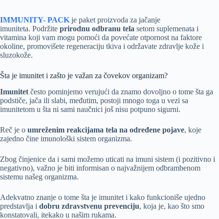
IMMUNITY- PACK
je paket proizvoda za jačanje
imuniteta.
Podržite
prirodnu odbranu tela
setom suplemenata i
vitamina koji vam mogu pomoći da povećate otpornost na faktore
okoline, promovišete regeneraciju tkiva i održavate zdravlje kože i
sluzokože.
Šta je imunitet i zašto je važan za čovekov organizam?
Imunitet
često pominjemo verujući da znamo dovoljno o tome šta ga
podstiče, jača ili slabi, međutim, postoji mnogo toga u vezi sa
imunitetom u šta ni sami naučnici još nisu potpuno sigurni.
Reč je o
umreženim reakcijama tela na određene pojave
, koje
zajedno čine imunološki sistem organizma.
Zbog činjenice da i sami možemo uticati na imuni sistem (i pozitivno i
negativno), važno je biti informisan o najvažnijem odbrambenom
sistemu našeg organizma.
Adekvatno znanje o tome šta je imunitet i kako funkcioniše ujedno
predstavlja i
dobru zdravstvenu prevenciju
, koja je, kao što smo
konstatovali, itekako u našim rukama.