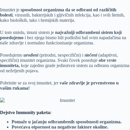
Imunitet je
sposobnost organizma da se odbrani od različitih
bolesti
, virusnih, bakterijskih i gljivičnih infekcija, kao i svih štetnih,
kako bioloških, tako i hemijskih materija.
U tom smislu, imuni sistem je
najvažniji odbrambeni sistem koji
posedujemo
i bez njega bismo bili podložni baš svim napadačima na
naše zdravlje i normalno funkcionisanje organizma.
Posedujemo
urođeni
(prirodni, nespecifični) i
stečeni
(adaptivni,
specifični) imunitet organizma. Svaki čovek poseduje
obe vrste
imuniteta,
koje zajedno grade jedinstven sistem za odbranu organizma
od neželjenih pojava.
Pobrinite se za svoj imunitet, jer
vaše zdravlje je prvenstveno u
vašim rukama!
Dejstvo Immunity paketa:
Pomaže u jačanju odbrambenih sposobnosti organizma.
Povećava otpornost na negativne faktore okoline.