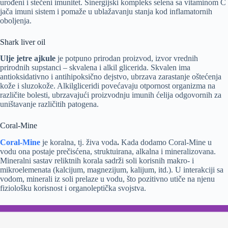
urođeni i stečeni imunitet. Sinergijski kompleks selena sa vitaminom C
jača imuni sistem i pomaže u ublažavanju stanja kod inflamatornih
oboljenja.
Shark liver oil
Ulje jetre ajkule
je potpuno prirodan proizvod, izvor vrednih
prirodnih supstanci – skvalena i alkil glicerida. Skvalen ima
antioksidativno i antihipoksično dejstvo, ubrzava zarastanje oštećenja
kože i sluzokože. Alkilgliceridi povećavaju otpornost organizma na
različite bolesti, ubrzavajući proizvodnju imunih ćelija odgovornih za
uništavanje različitih patogena.
Coral-Mine
Coral-Mine
je koralna, tj. živa voda
.
Kada dodamo Coral-Mine u
vodu ona postaje prečisćena, struktuirana, alkalna i mineralizovana.
Mineralni sastav reliktnih korala sadrži soli korisnih makro- i
mikroelemenata (kalcijum, magnezijum, kalijum, itd.). U interakciji sa
vodom, minerali iz soli prelaze u vodu, što pozitivno utiče na njenu
fiziološku korisnost i organoleptička svojstva.