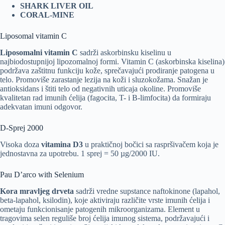
SHARK LIVER OIL
CORAL-MINE
Liposomal vitamin C
Liposomalni vitamin C
sadrži askorbinsku kiselinu u
najbiodostupnijoj lipozomalnoj formi. Vitamin C (askorbinska kiselina)
podržava zaštitnu funkciju kože, sprečavajući prodiranje patogena u
telo. Promoviše zarastanje lezija na koži i sluzokožama. Snažan je
antioksidans i štiti telo od negativnih uticaja okoline. Promoviše
kvalitetan rad imunih ćelija (fagocita, T- i B-limfocita) da formiraju
adekvatan imuni odgovor.
D-Sprej 2000
Visoka doza
vitamina D3
u praktičnoj bočici sa raspršivačem koja je
jednostavna za upotrebu. 1 sprej = 50 µg/2000 IU.
Pau D’arco with Selenium
Kora mravljeg drveta
sadrži vredne supstance naftokinone (lapahol,
beta-lapahol, ksilodin), koje aktiviraju različite vrste imunih ćelija i
ometaju funkcionisanje patogenih mikroorganizama. Element u
tragovima selen reguliše broj ćelija imunog sistema, podržavajući i