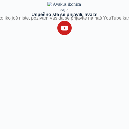
Uspešno ste se prijavili, hvala!
oliko još niste, pozivam Vas da se prijavite na naš YouTube ka