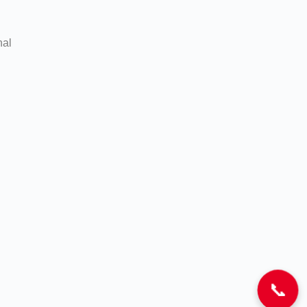
nal
📞